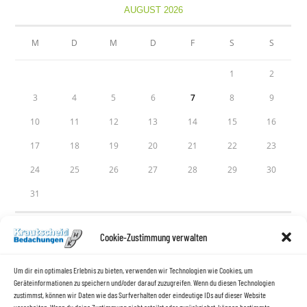
AUGUST 2026
M
D
M
D
F
S
S
1
2
3
4
5
6
7
8
9
10
11
12
13
14
15
16
17
18
19
20
21
22
23
24
25
26
27
28
29
30
31
« Apr.
Cookie-Zustimmung verwalten
Um dir ein optimales Erlebnis zu bieten, verwenden wir Technologien wie Cookies, um
Geräteinformationen zu speichern und/oder darauf zuzugreifen. Wenn du diesen Technologien
zustimmst, können wir Daten wie das Surfverhalten oder eindeutige IDs auf dieser Website