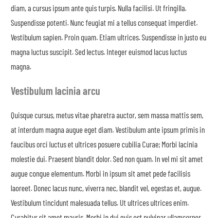
diam, a cursus ipsum ante quis turpis. Nulla facilisi. Ut fringilla.
Suspendisse potenti. Nunc feugiat mi a tellus consequat imperdiet.
Vestibulum sapien. Proin quam. Etiam ultrices. Suspendisse in justo eu
magna luctus suscipit. Sed lectus. Integer euismod lacus luctus
magna.
Vestibulum lacinia arcu
Quisque cursus, metus vitae pharetra auctor, sem massa mattis sem,
at interdum magna augue eget diam. Vestibulum ante ipsum primis in
faucibus orci luctus et ultrices posuere cubilia Curae; Morbi lacinia
molestie dui. Praesent blandit dolor. Sed non quam. In vel mi sit amet
augue congue elementum. Morbi in ipsum sit amet pede facilisis
laoreet. Donec lacus nunc, viverra nec, blandit vel, egestas et, augue.
Vestibulum tincidunt malesuada tellus. Ut ultrices ultrices enim.
Curabitur sit amet mauris. Morbi in dui quis est pulvinar ullamcorper.